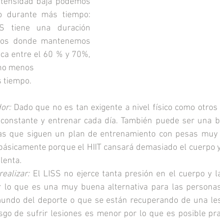
ntensidad baja podemos 
io durante más tiempo: 
 tiene una duración 
os donde mantenemos 
ca entre el 60 % y 70%, 
ho menos 
 tiempo. 
or: 
Dado que no es tan exigente a nivel físico como otros
r constante y entrenar cada día. También puede ser una bu
as que siguen un plan de entrenamiento con pesas muy 
ásicamente porque el HIIT cansará demasiado el cuerpo y 
lenta.
ealizar: 
El LISS no ejerce tanta presión en el cuerpo y la
or lo que es una muy buena alternativa para las persona
undo del deporte o que se están recuperando de una lesi
sgo de sufrir lesiones es menor por lo que es posible pract