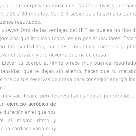
l ya que tu cuerpo y tus músculos estarán activos y queman
ntre 20 y 30 minutos. Con 2-3 sesiones a la semana es más
uenos resultados.
l cuerpo
: Otra de las ventajas del HIIT es que es un tipo 
ercicios que implican todos los grupos musculares. Este ti
o las sentadillas, burpees, mountain climbers y pla
ctivar el corazón y promover la quema de grasa.
: Llevar tu cuerpo al límite ofrece muy buenos resultados
intensidad que te dejan sin aliento, hacen que tu metab
po tire de tus reservas de grasa para conseguir energía in
cio.
 es muy sacrificado, pero los resultados hablan por sí solos…
un 
ejercicio aeróbico de 
ga duración en el que nos 
e al mismo ritmo y 
ncia cardíaca varía muy 