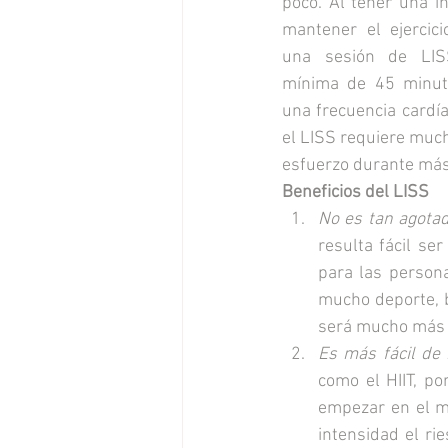
poco. Al tener una i
mantener el ejercic
una sesión de LISS
mínima de 45 minut
una frecuencia cardía
el LISS requiere muc
esfuerzo durante más
Beneficios del LISS
No es tan agotad
resulta fácil se
para las person
mucho deporte, b
será mucho más 
Es más fácil de r
como el HIIT, p
empezar en el m
intensidad el rie