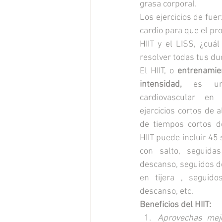
grasa corporal. 
Los ejercicios de fue
cardio para que el pr
HIIT y el LISS, ¿cuá
resolver todas tus du
El HIIT, o 
entrenamien
intensidad,
 es un 
cardiovascular en
ejercicios cortos de a
de tiempos cortos d
HIIT puede incluir 45
con salto, seguida
descanso, seguidos d
en tijera , seguid
descanso, etc.
Beneficios del HIIT:
Aprovechas mej